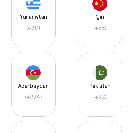
Yunanistan
Çin
(+30)
(+86)
Azerbaycan
Pakistan
(+994)
(+92)