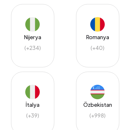
Nijerya
Romanya
(+234)
(+40)
İtalya
Özbekistan
(+39)
(+998)