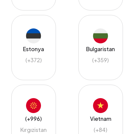
Estonya
Bulgaristan
(+372)
(+359)
(+996)
Vietnam
Kırgızistan
(+84)