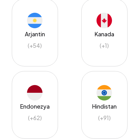
Arjantin
Kanada
(+54)
(+1)
Endonezya
Hindistan
(+62)
(+91)