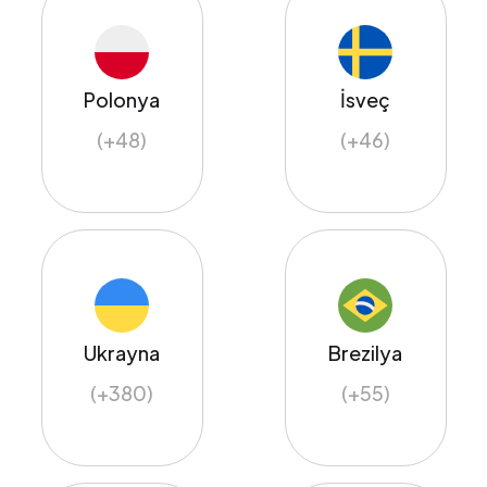
Polonya
İsveç
(+48)
(+46)
Ukrayna
Brezilya
(+380)
(+55)