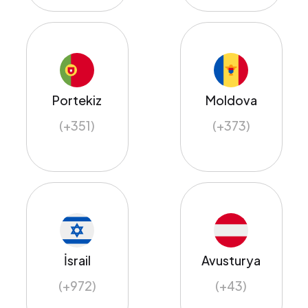
Portekiz
Moldova
(+351)
(+373)
İsrail
Avusturya
(+972)
(+43)