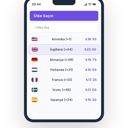
09:44
Ülke Seçin
Ülke Ara
Amerika (+1)
₺18.50
İngiltere (+44)
₺22.00
Almanya (+49)
₺19.75
Hollanda (+31)
₺15.00
Fransa (+33)
₺17.25
İsveç (+46)
₺21.00
İspanya (+34)
₺16.50