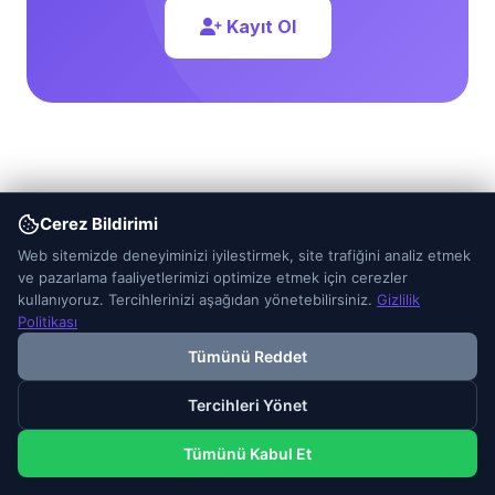
Kayıt Ol
Cerez Bildirimi
Web sitemizde deneyiminizi iyilestirmek, site trafiğini analiz etmek
ve pazarlama faaliyetlerimizi optimize etmek için cerezler
kullanıyoruz. Tercihlerinizi aşağıdan yönetebilirsiniz.
Gizlilik
Politikası
Türkiye'nin Lider Sms Doğrulama hizmetine
Tümünü Reddet
hoşgeldiniz. Dünya çapında binlerce kullanıcıya
aynı kalitede hizmet vermeye devam ediyoruz.
Tercihleri Yönet
Tümünü Kabul Et
Google Play
App Store