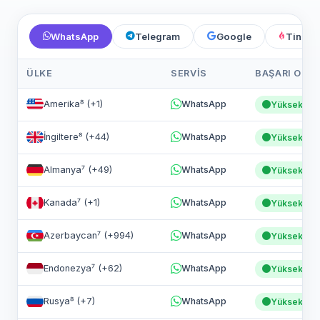
WhatsApp
Telegram
Google
Tinder
ÜLKE
SERVIS
BAŞARI ORAN
Amerika⁸ (+1)
WhatsApp
Yüksek
İngiltere⁸ (+44)
WhatsApp
Yüksek
Almanya⁷ (+49)
WhatsApp
Yüksek
Kanada⁷ (+1)
WhatsApp
Yüksek
Azerbaycan⁷ (+994)
WhatsApp
Yüksek
Endonezya⁷ (+62)
WhatsApp
Yüksek
Rusya⁸ (+7)
WhatsApp
Yüksek