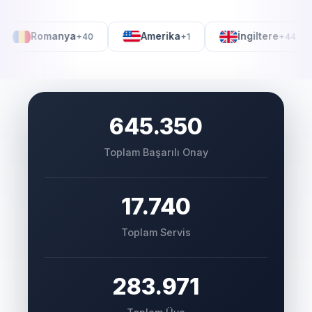
Amazon
8dk
Romanya
Amerika
İngiltere
94
+40
+1
+
OTP kodunuz:
156283
Discord
10dk
doğrulama:
924150
TikTok
12dk
645.350
onay kodu:
307865
Toplam Başarılı Onay
17.740
Toplam Servis
283.971