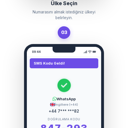
Ülke Seçin
Numarasını almak istediğiniz ülkeyi
belirleyin.
03
09:44
SMS Kodu Geldi!
WhatsApp
İngiltere (+44)
+44 7*** ***82
DOĞRULAMA KODU
847-293