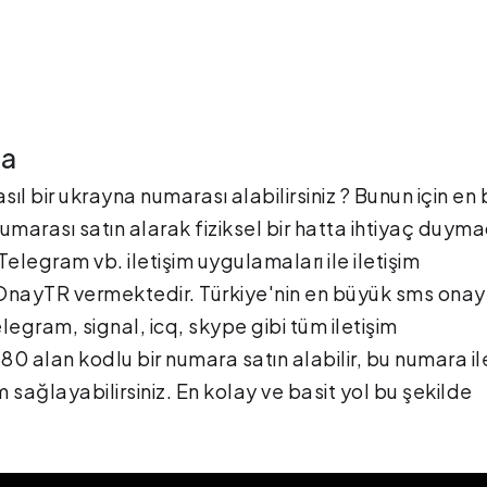
ma
l bir ukrayna numarası alabilirsiniz ? Bunun için en 
umarası satın alarak fiziksel bir hatta ihtiyaç duym
elegram vb. iletişim uygulamaları ile iletişim
se OnayTR vermektedir. Türkiye'nin en büyük
sms onay 
gram, signal, icq, skype gibi tüm iletişim
0 alan kodlu bir numara satın alabilir, bu numara il
ağlayabilirsiniz. En kolay ve basit yol bu şekilde