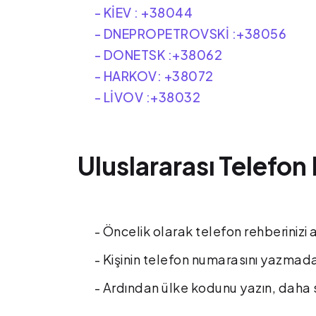
- KİEV : +38044
- DNEPROPETROVSKİ :+38056
- DONETSK :+38062
- HARKOV: +38072
- LİVOV :+38032
Uluslararası Telefon
- Öncelik olarak telefon rehberinizi 
- Kişinin telefon numarasını yazmadan 
- Ardından ülke kodunu yazın, daha s