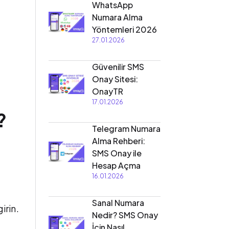
WhatsApp
Numara Alma
Yöntemleri 2026
27.01.2026
Güvenilir SMS
Onay Sitesi:
OnayTR
17.01.2026
?
Telegram Numara
Alma Rehberi:
SMS Onay ile
Hesap Açma
16.01.2026
Sanal Numara
irin.
Nedir? SMS Onay
İçin Nasıl