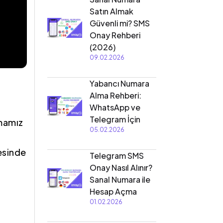
Satın Almak
Güvenli mi? SMS
Onay Rehberi
(2026)
09.02.2026
Yabancı Numara
Alma Rehberi:
WhatsApp ve
Telegram İçin
tmamız
05.02.2026
.
esinde
Telegram SMS
Onay Nasıl Alınır?
Sanal Numara ile
Hesap Açma
01.02.2026