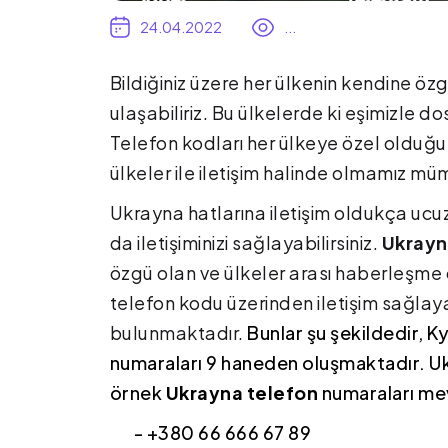
24.04.2022
...
Bildiğiniz üzere her ülkenin kendine öz
ulaşabiliriz. Bu ülkelerde ki eşimizle
Telefon kodları her ülkeye özel olduğu
ülkeler ile iletişim halinde olmamız mü
Ukrayna hatlarına iletişim oldukça ucu
da iletişiminizi sağlayabilirsiniz.
Ukrayn
özgü olan ve ülkeler arası haberleşme 
telefon kodu üzerinden iletişim sağlaya
bulunmaktadır.
Bunlar şu şekildedir, K
numaraları 9 haneden oluşmaktadır. 
örnek
Ukrayna telefon
numaraları me
- +380 66 666 67 89