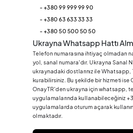
- +380 99 999 99 90
- +380 63 633 33 33
- +380 50 500 50 50
Ukrayna Whatsapp Hattı Al
Telefon numarasına ihtiyaç olmadan nası
yol, sanal numara'dır. Ukrayna Sanal N
ukraynadaki dostlarınız ile Whatsapp, T
kurabilirsiniz. Bu şekilde bir hizmeti i
OnayTR'den ukrayna için whatsapp, tele
uygulamalarında kullanabileceğiniz +38
uygulamalarda oturum açarak kullanım s
olmaktadır.