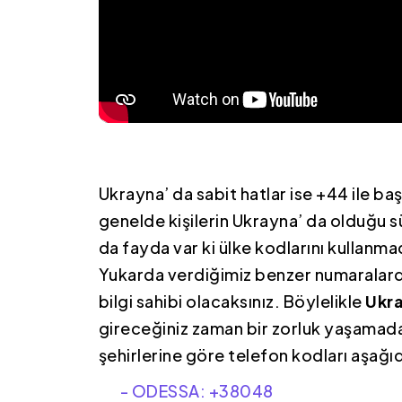
Ukrayna’ da sabit hatlar ise +44 ile b
genelde kişilerin Ukrayna’ da olduğu s
da fayda var ki ülke kodlarını kullanma
Yukarda verdiğimiz benzer numaralarda
bilgi sahibi olacaksınız. Böylelikle
Ukr
gireceğiniz zaman bir zorluk yaşamada
şehirlerine göre telefon kodları aşağıda
- ODESSA: +38048