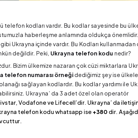
gü telefon kodları vardır. Bu kodlar sayesinde bu ülk
 dostumuzla haberleşme anlamında oldukça önemlidir
 gibi Ukrayna içinde vardır. Bu Kodları kullanmadan 
mkün değildir. Peki,
Ukrayna telefon kodu
nedir?
zdur. Bizim ülkemize nazaran çok cüzi miktarlara Uk
a telefon numarası örneği
dediğimiz şey ise ülkel
olanağı sağlayan kodlardır. Bu kodlar yardımı ile U
bilirsiniz. Ukrayna’ da 3 adet özel olan operatör
yivstar, Vodafone ve Lifecell’dir. Ukrayna’ da iletiş
Ukrayna telefon kodu whatsapp ise
+380
dir. Aşağı
vcuttur.