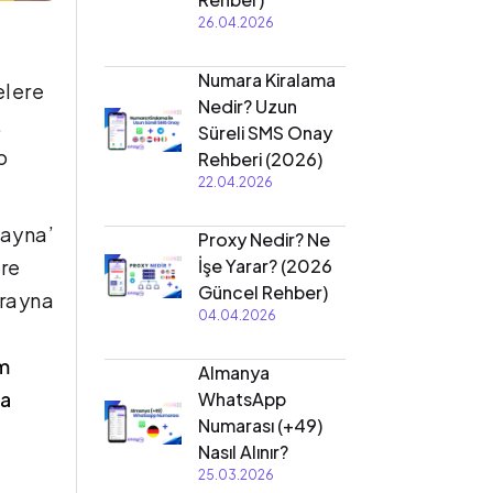
26.04.2026
Numara Kiralama
elere
Nedir? Uzun
.
Süreli SMS Onay
o
Rehberi (2026)
22.04.2026
rayna’
Proxy Nedir? Ne
ere
İşe Yarar? (2026
Güncel Rehber)
krayna
04.04.2026
im
Almanya
da
WhatsApp
Numarası (+49)
Nasıl Alınır?
25.03.2026