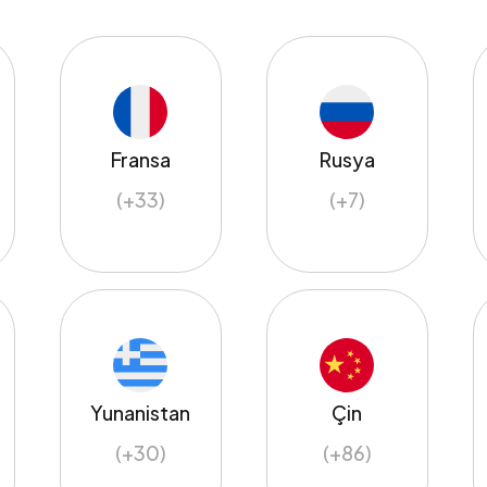
Fransa
Rusya
(+33)
(+7)
Yunanistan
Çin
(+30)
(+86)