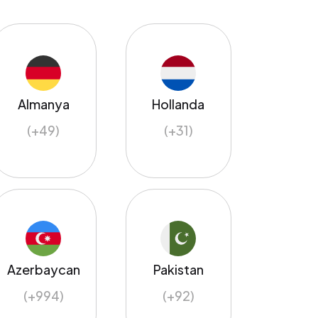
Almanya
Hollanda
(+49)
(+31)
Azerbaycan
Pakistan
(+994)
(+92)