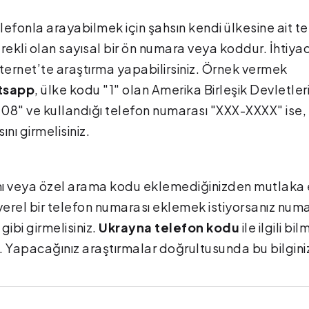
lefonla arayabilmek için şahsın kendi ülkesine ait t
kli olan sayısal bir ön numara veya koddur. İhtiyac
ternet’te araştırma yapabilirsiniz. Örnek vermek
tsapp
, ülke kodu "1" olan Amerika Birleşik Devletler
408" ve kullandığı telefon numarası "XXX-XXXX" ise,
ı girmelisiniz.
mı veya özel arama kodu eklemediğinizden mutlaka
 yerel bir telefon numarası eklemek istiyorsanız num
gibi girmelisiniz.
Ukrayna telefon kodu
ile ilgili bi
 Yapacağınız araştırmalar doğrultusunda bu bilginiz