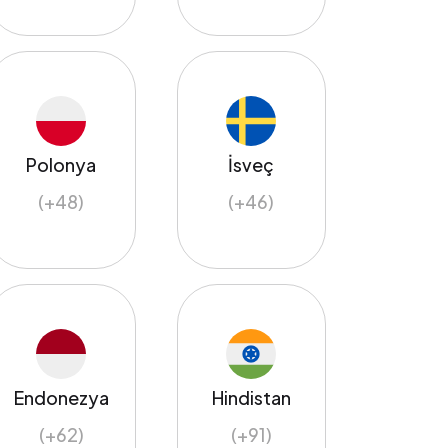
Polonya
İsveç
(+48)
(+46)
Endonezya
Hindistan
(+62)
(+91)