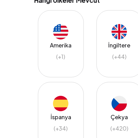
Hangi Ülkeler Mevcut
Amerika
İngiltere
(+1)
(+44)
İspanya
Çekya
(+34)
(+420)