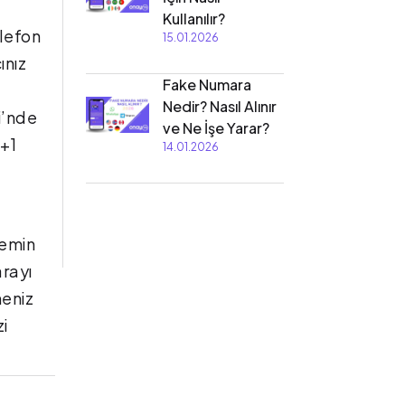
Kullanılır?
elefon
15.01.2026
ınız
Fake Numara
Nedir? Nasıl Alınır
i’nde
ve Ne İşe Yarar?
 +1
14.01.2026
 emin
arayı
lmeniz
i