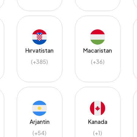
Hırvatistan
Macaristan
(+385)
(+36)
Arjantin
Kanada
(+54)
(+1)