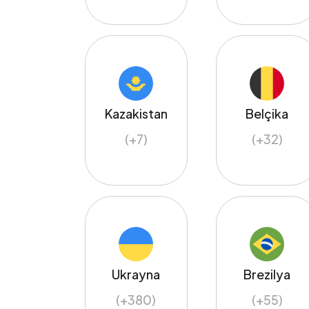
Kazakistan
Belçika
(+7)
(+32)
Ukrayna
Brezilya
(+380)
(+55)