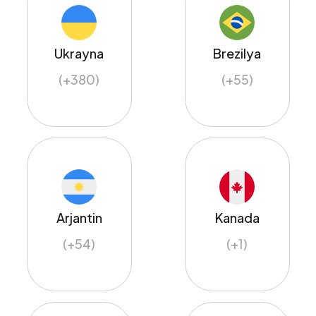
Ukrayna
Brezilya
(+380)
(+55)
Arjantin
Kanada
(+54)
(+1)