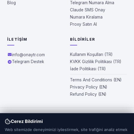
Blog
Telegram Numara Alma
Claude SMS Onay
Numara Kiralama
Proxy Satın Al
İLETIŞIM
BILDIRILER
Kullanım Koşulları (TR)
info@onaytr.com
Telegram Destek
KVKK Gizlilik Politikası (TR)
İade Politikası (TR)
Terms And Conditions (EN)
Privacy Policy (EN)
Refund Policy (EN)
OnayTR.com üzerinden sunulan numaralar tamamen sanaldır ve
Cerez Bildirimi
fiziksel olarak teslim edilmez. Site kapsamında sağlanan
Web sitemizde deneyiminizi iyilestirmek, site trafiğini analiz etmek
numaralar tek kullanımlık olup, ikinci kez kullanılamaz.