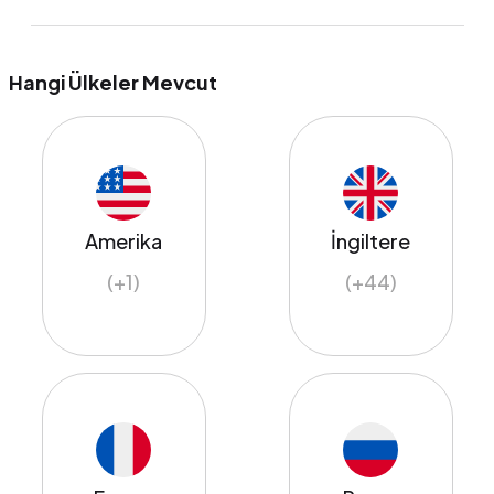
Hangi Ülkeler Mevcut
Amerika
İngiltere
(+1)
(+44)