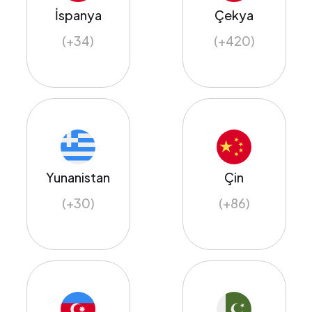
İspanya
Çekya
(+34)
(+420)
Yunanistan
Çin
(+30)
(+86)