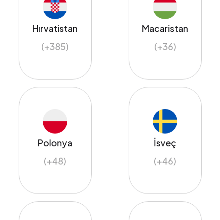
Hırvatistan
Macaristan
(+385)
(+36)
Polonya
İsveç
(+48)
(+46)