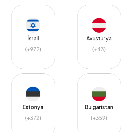
İsrail
Avusturya
(+972)
(+43)
Estonya
Bulgaristan
(+372)
(+359)