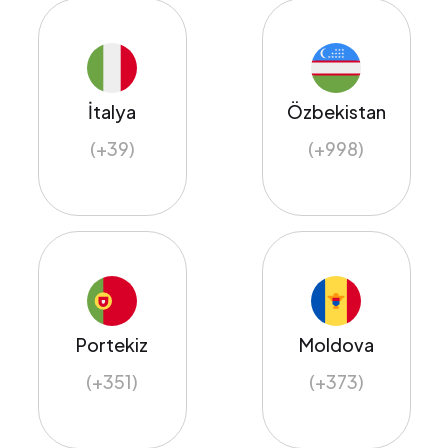
İtalya
Özbekistan
(+39)
(+998)
Portekiz
Moldova
(+351)
(+373)