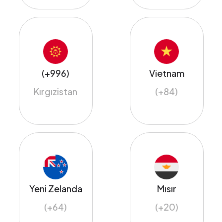
(+996)
Vietnam
Kırgızistan
(+84)
Yeni Zelanda
Mısır
(+64)
(+20)