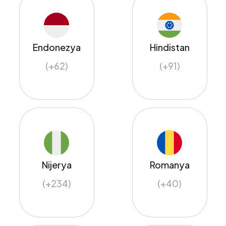
Endonezya
Hindistan
(+62)
(+91)
Nijerya
Romanya
(+234)
(+40)