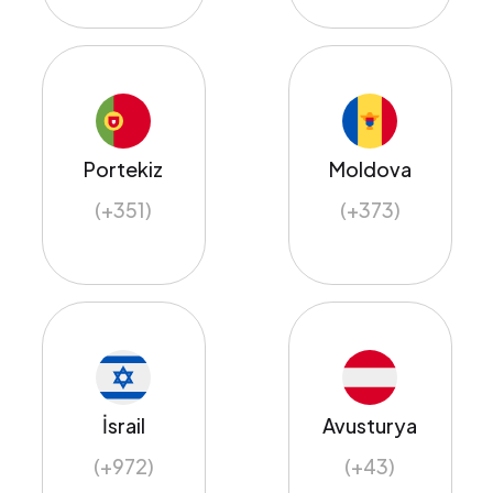
Portekiz
Moldova
(+351)
(+373)
İsrail
Avusturya
(+972)
(+43)