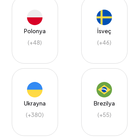
Polonya
İsveç
(+48)
(+46)
Ukrayna
Brezilya
(+380)
(+55)