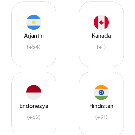
Arjantin
Kanada
(+54)
(+1)
Endonezya
Hindistan
(+62)
(+91)