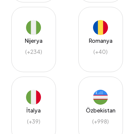
Nijerya
Romanya
(+234)
(+40)
İtalya
Özbekistan
(+39)
(+998)