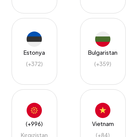
Estonya
Bulgaristan
(+372)
(+359)
(+996)
Vietnam
Kırgızistan
(+84)