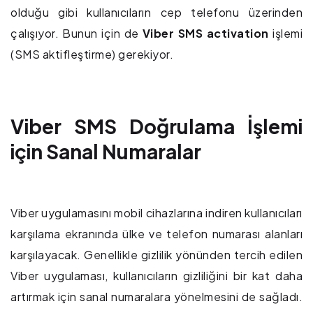
olduğu gibi kullanıcıların cep telefonu üzerinden
çalışıyor. Bunun için de
Viber SMS activation
işlemi
(SMS aktifleştirme) gerekiyor.
Viber SMS Doğrulama İşlemi
için Sanal Numaralar
Viber uygulamasını mobil cihazlarına indiren kullanıcıları
karşılama ekranında ülke ve telefon numarası alanları
karşılayacak. Genellikle gizlilik yönünden tercih edilen
Viber uygulaması, kullanıcıların gizliliğini bir kat daha
artırmak için sanal numaralara yönelmesini de sağladı.