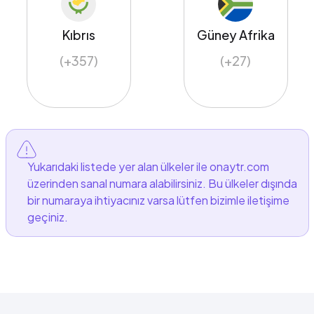
Kıbrıs
Güney Afrika
(+357)
(+27)
Yukarıdaki listede yer alan ülkeler ile onaytr.com
üzerinden sanal numara alabilirsiniz. Bu ülkeler dışında
bir numaraya ihtiyacınız varsa lütfen bizimle iletişime
geçiniz.