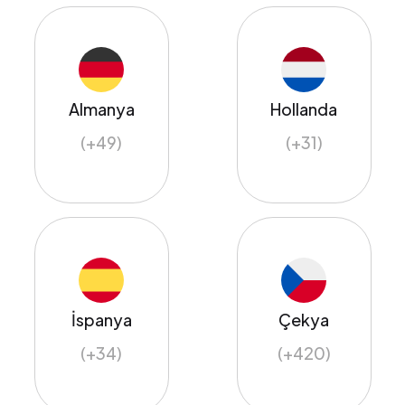
Almanya
Hollanda
(+49)
(+31)
İspanya
Çekya
(+34)
(+420)