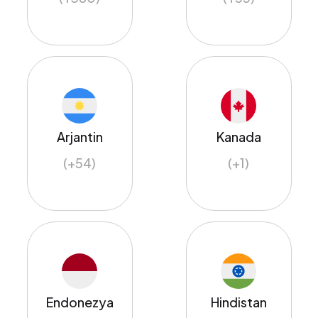
Arjantin
Kanada
(+54)
(+1)
Endonezya
Hindistan