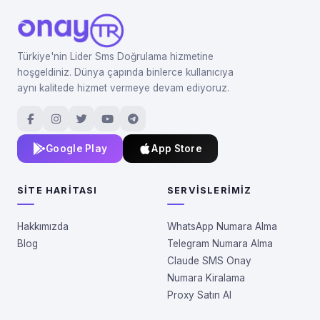
Türkiye'nin Lider Sms Doğrulama hizmetine
hoşgeldiniz. Dünya çapında binlerce kullanıcıya
aynı kalitede hizmet vermeye devam ediyoruz.
Google Play
App Store
SITE HARITASI
SERVISLERIMIZ
Hakkımızda
WhatsApp Numara Alma
Blog
Telegram Numara Alma
Claude SMS Onay
Numara Kiralama
Proxy Satın Al