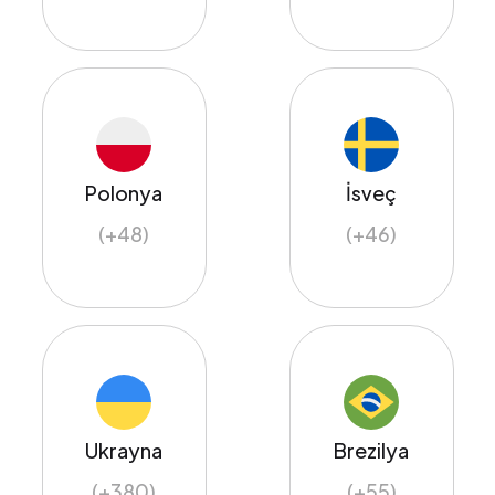
Polonya
İsveç
(+48)
(+46)
Ukrayna
Brezilya
(+380)
(+55)