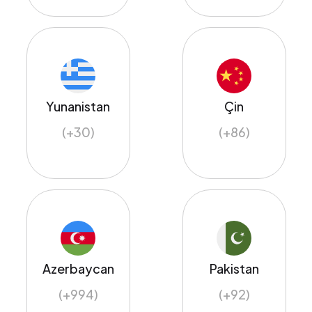
Yunanistan
Çin
(+30)
(+86)
Azerbaycan
Pakistan
(+994)
(+92)