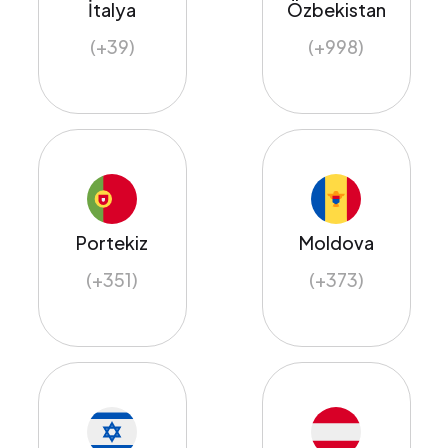
İtalya
Özbekistan
(+39)
(+998)
Portekiz
Moldova
(+351)
(+373)