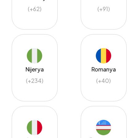
(+62)
(+91)
Nijerya
Romanya
(+234)
(+40)