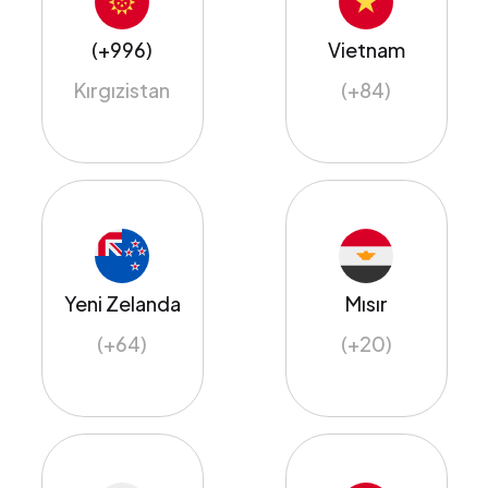
(+996)
Vietnam
Kırgızistan
(+84)
Yeni Zelanda
Mısır
(+64)
(+20)