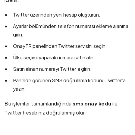
Twitter üzerinden yeni hesap oluşturun.
Ayarlar bölümünden telefon numarası ekleme alanına
girin.
OnayTR panelinden Twitter servisini seçin.
Ülke seçimi yaparak numara satın alın.
Satın alınan numarayı Twitter’a girin.
Panelde görünen SMS doğrulama kodunu Twitter’a
yazın.
Bu işlemler tamamlandığında
sms onay kodu
ile
Twitter hesabınız doğrulanmış olur.