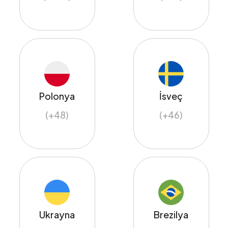
Polonya
İsveç
(+48)
(+46)
Ukrayna
Brezilya