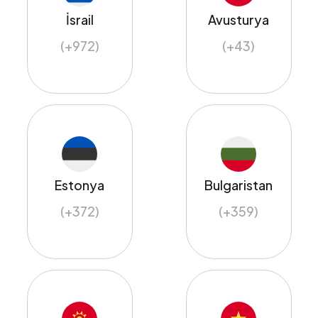
İsrail
Avusturya
(+972)
(+43)
Estonya
Bulgaristan
(+372)
(+359)