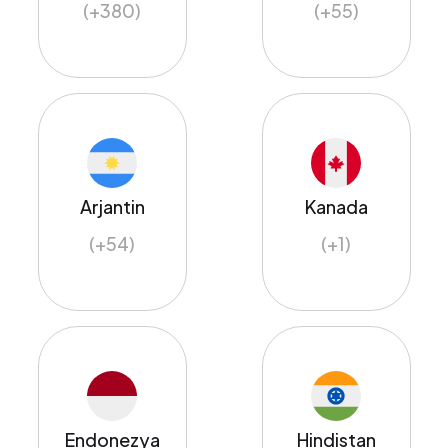
(+380)
(+55)
Arjantin
Kanada
(+54)
(+1)
Endonezya
Hindistan