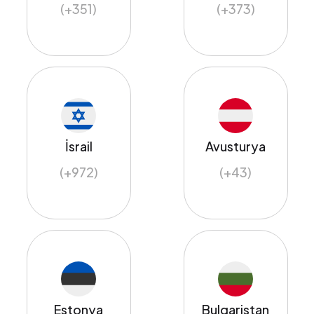
(+351)
(+373)
İsrail
Avusturya
(+972)
(+43)
Estonya
Bulgaristan