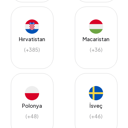
Hırvatistan
Macaristan
(+385)
(+36)
Polonya
İsveç
(+48)
(+46)