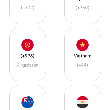
(+372)
(+359)
(+996)
Vietnam
Kırgızistan
(+84)