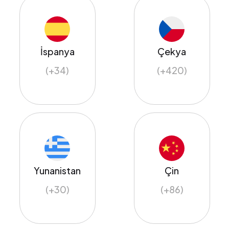
İspanya
Çekya
(+34)
(+420)
Yunanistan
Çin
(+30)
(+86)