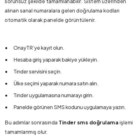
sorunsuz şekilde tamamlanabilir. Sistem üzerinden
alınan sanal numaralara gelen doğrulama kodları
otomatik olarak panelde görüntülenir.
OnayTR’ye kayıt olun.
Hesaba giriş yaparak bakiye yükleyin.
Tinder servisini seçin.
Ülke seçimi yaparak numara satın alın.
Tinder uygulamasına numarayı girin.
Panelde görünen SMS kodunu uygulamaya yazın.
Bu adımlar sonrasında
Tinder sms doğrulama
işlemi
tamamlanmış olur.