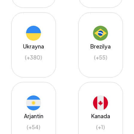
Ukrayna
Brezilya
(+380)
(+55)
Arjantin
Kanada
(+54)
(+1)