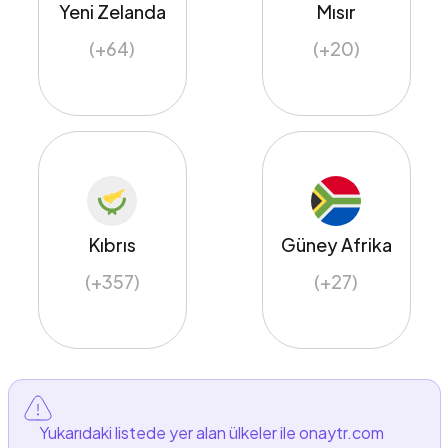
Yeni Zelanda
Mısır
(+64)
(+20)
Kıbrıs
Güney Afrika
(+357)
(+27)
Yukarıdaki listede yer alan ülkeler ile onaytr.com