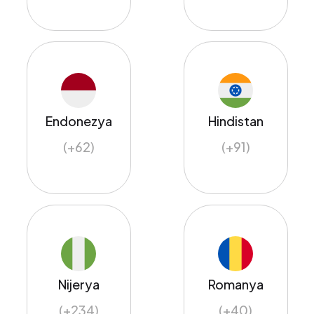
Endonezya
Hindistan
(+62)
(+91)
Nijerya
Romanya
(+234)
(+40)