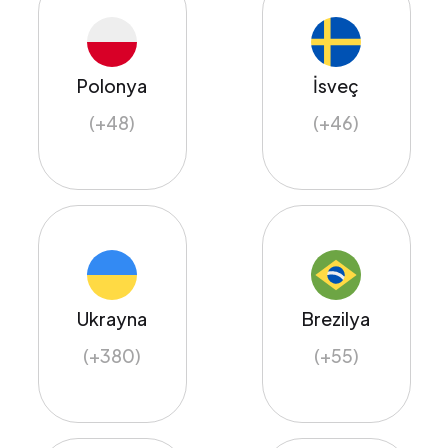
Polonya
İsveç
(+48)
(+46)
Ukrayna
Brezilya
(+380)
(+55)