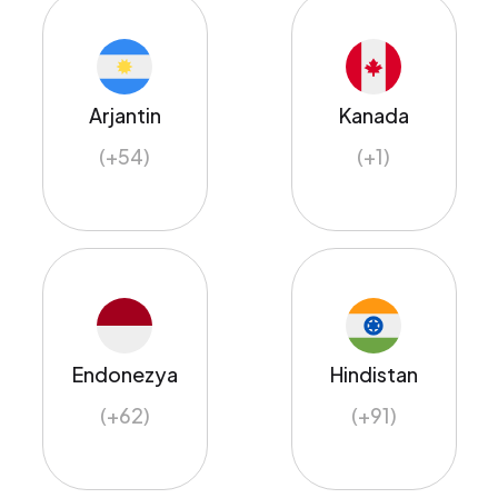
Arjantin
Kanada
(+54)
(+1)
Endonezya
Hindistan
(+62)
(+91)