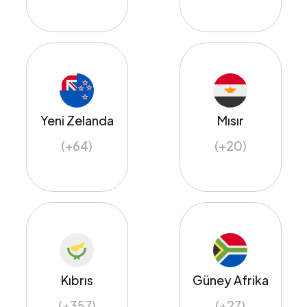
Yeni Zelanda
Mısır
(+64)
(+20)
Kıbrıs
Güney Afrika
(+357)
(+27)