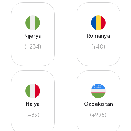
Nijerya
Romanya
(+234)
(+40)
İtalya
Özbekistan
(+39)
(+998)