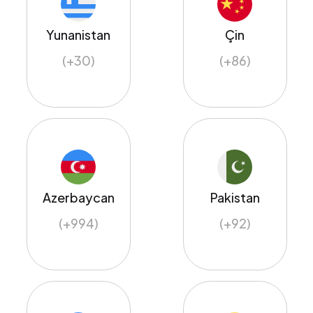
Yunanistan
Çin
(+30)
(+86)
Azerbaycan
Pakistan
(+994)
(+92)