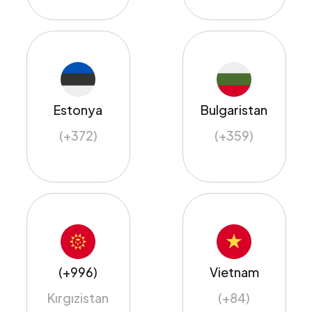
Estonya
Bulgaristan
(+372)
(+359)
(+996)
Vietnam
Kırgızistan
(+84)