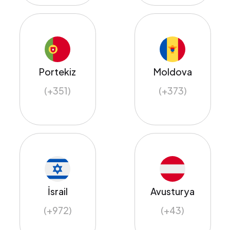
Portekiz
Moldova
(+351)
(+373)
İsrail
Avusturya
(+972)
(+43)