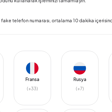
 kodunu kullanarak işleminizi tamamlayın.
 fake telefon numarası, ortalama 10 dakika içerisin
Fransa
Rusya
(+33)
(+7)