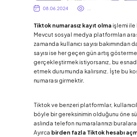
08.06.2024
...
Tiktok numarasız kayıt olma
işlemi il
Mevcut sosyal medya platformları arası
zamanda kullanıcı sayısı bakımından da
sayısı ise her geçen gün artış göstermey
gerçekleştirmek istiyorsanız, bu esnad
etmek durumunda kalırsınız. İşte bu koşu
numarası girmektir.
Tiktok ve benzeri platformlar, kullanıcı
böyle bir gereksinimin olduğunu öne sü
aslında telefon numaralarınızı buralara g
Ayırca
birden fazla Tiktok hesabı aç