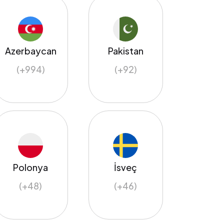
Azerbaycan
Pakistan
(+994)
(+92)
Polonya
İsveç
(+48)
(+46)