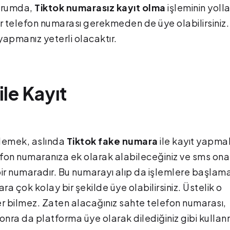
durumda,
Tiktok numarasız kayıt olma
işleminin yolla
ir telefon numarası gerekmeden de üye olabilirsiniz.
yapmanız yeterli olacaktır.
le Kayıt
 demek, aslında
Tiktok fake numara
ile kayıt yapma
fon numaranıza ek olarak alabileceğiniz ve sms on
k bir numaradır. Bu numarayı alıp da işlemlere başlam
a çok kolay bir şekilde üye olabilirsiniz. Üstelik o
r bilmez. Zaten alacağınız sahte telefon numarası,
Sonra da platforma üye olarak dilediğiniz gibi kull