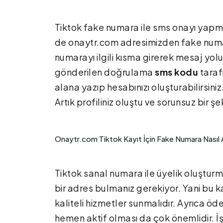
Tiktok fake numara ile sms onayı yapmak
de onaytr.com adresimizden fake numara
numarayı ilgili kısma girerek mesaj yol
gönderilen doğrulama
sms kodu
taraf
alana yazıp hesabınızı oluşturabilirsiniz
Artık profiliniz oluştu ve sorunsuz bir ş
Onaytr.com Tiktok Kayıt İçin Fake Numara Nasıl A
Tiktok sanal numara ile üyelik oluşturma
bir adres bulmanız gerekiyor. Yani bu 
kaliteli hizmetler sunmalıdır. Ayrıca ö
hemen aktif olması da çok önemlidir. İ