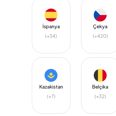
İspanya
Çekya
(+34)
(+420)
Kazakistan
Belçika
(+7)
(+32)