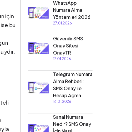
WhatsApp
Numara Alma
n için
Yöntemleri 2026
27.01.2026
 ise bu
Güvenilir SMS
ygun
Onay Sitesi:
aydır.
OnayTR
17.01.2026
Telegram Numara
Alma Rehberi:
SMS Onay ile
Hesap Açma
teli
16.01.2026
Sanal Numara
n
Nedir? SMS Onay
ıyla
İçin Nasıl