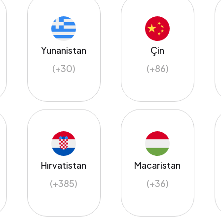
Yunanistan
Çin
(+30)
(+86)
Hırvatistan
Macaristan
(+385)
(+36)