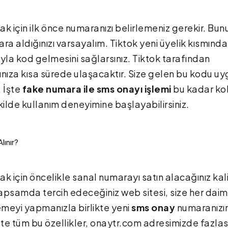
 için ilk önce numaranızı belirlemeniz gerekir. Bunu
 aldığınızı varsayalım. Tiktok yeni üyelik kısmında
uyla kod gelmesini sağlarsınız. Tiktok tarafından
ınıza kısa sürede ulaşacaktır. Size gelen bu kodu u
. İşte
fake numara ile sms onayı işlemi
bu kadar kol
ekilde kullanım deneyimine başlayabilirsiniz.
lınır?
k için öncelikle sanal numarayı satın alacağınız kali
kapsamda tercih edeceğiniz web sitesi, size her daim
demeyi yapmanızla birlikte yeni
sms onay
numaranızı
şte tüm bu özellikler, onaytr.com adresimizde fazlas