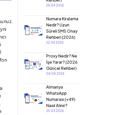
26.04.2026
Numara Kiralama
sunuz.
Nedir? Uzun
ynı
Süreli SMS Onay
ıcı
Rehberi (2026)
22.04.2026
i
l
Proxy Nedir? Ne
efon
İşe Yarar? (2026
Güncel Rehber)
04.04.2026
Almanya
na
WhatsApp
e
Numarası (+49)
.
Nasıl Alınır?
e
25.03.2026