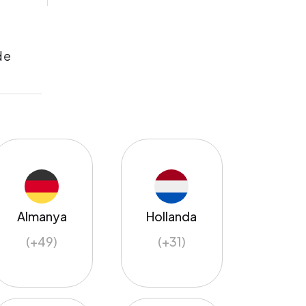
de
Almanya
Hollanda
(+49)
(+31)