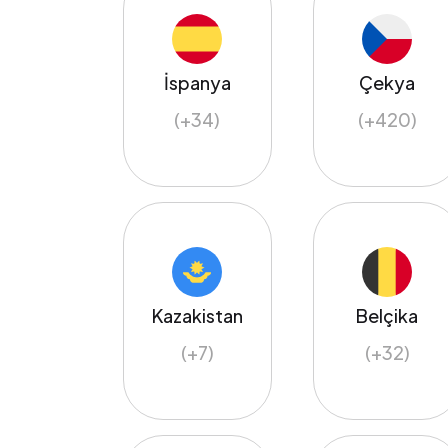
İspanya
Çekya
(+34)
(+420)
Kazakistan
Belçika
(+7)
(+32)