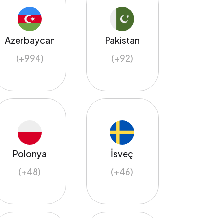
Azerbaycan
Pakistan
(+994)
(+92)
Polonya
İsveç
(+48)
(+46)