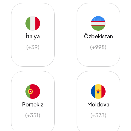
İtalya
Özbekistan
(+39)
(+998)
Portekiz
Moldova
(+351)
(+373)