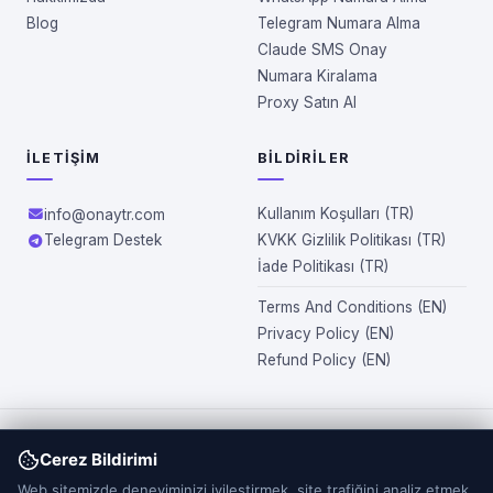
Blog
Telegram Numara Alma
Claude SMS Onay
Numara Kiralama
Proxy Satın Al
İLETIŞIM
BILDIRILER
Kullanım Koşulları (TR)
info@onaytr.com
Telegram Destek
KVKK Gizlilik Politikası (TR)
İade Politikası (TR)
Terms And Conditions (EN)
Privacy Policy (EN)
Refund Policy (EN)
OnayTR.com üzerinden sunulan numaralar tamamen sanaldır ve
Cerez Bildirimi
fiziksel olarak teslim edilmez. Site kapsamında sağlanan
Web sitemizde deneyiminizi iyilestirmek, site trafiğini analiz etmek
numaralar tek kullanımlık olup, ikinci kez kullanılamaz.