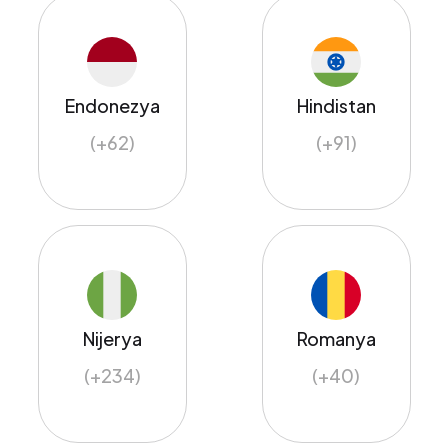
Endonezya
Hindistan
(+62)
(+91)
Nijerya
Romanya
(+234)
(+40)