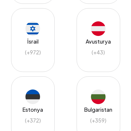
İsrail
Avusturya
(+972)
(+43)
Estonya
Bulgaristan
(+372)
(+359)