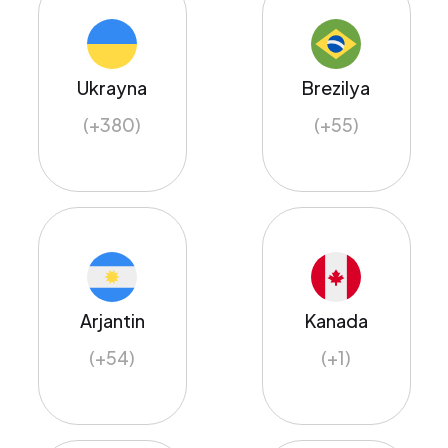
Ukrayna
Brezilya
(+380)
(+55)
Arjantin
Kanada
(+54)
(+1)