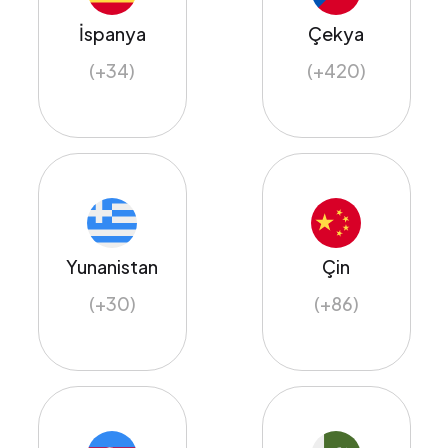
İspanya
Çekya
(+34)
(+420)
Yunanistan
Çin
(+30)
(+86)