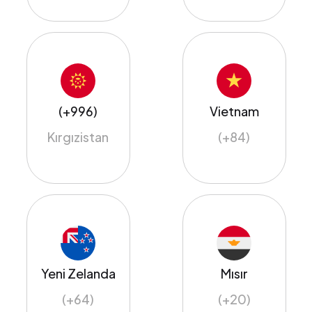
(+996)
Vietnam
Kırgızistan
(+84)
Yeni Zelanda
Mısır
(+64)
(+20)