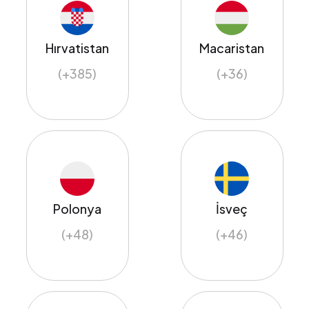
Hırvatistan
Macaristan
(+385)
(+36)
Polonya
İsveç
(+48)
(+46)