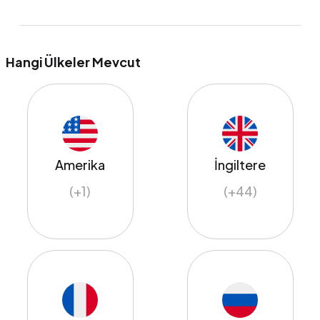
Hangi Ülkeler Mevcut
Amerika
İngiltere
(+1)
(+44)