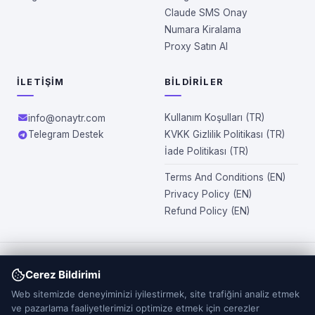
Claude SMS Onay
Numara Kiralama
Proxy Satın Al
İLETIŞIM
BILDIRILER
Kullanım Koşulları (TR)
info@onaytr.com
Telegram Destek
KVKK Gizlilik Politikası (TR)
İade Politikası (TR)
Terms And Conditions (EN)
Privacy Policy (EN)
Refund Policy (EN)
OnayTR.com üzerinden sunulan numaralar tamamen sanaldır ve
Cerez Bildirimi
fiziksel olarak teslim edilmez. Site kapsamında sağlanan
Web sitemizde deneyiminizi iyilestirmek, site trafiğini analiz etmek
numaralar tek kullanımlık olup, ikinci kez kullanılamaz.
ve pazarlama faaliyetlerimizi optimize etmek için cerezler
OnayTR.com’dan temin edilen numaraların kullanımına ilişkin tüm