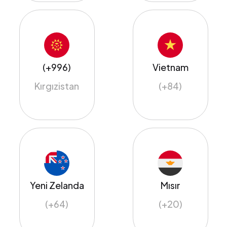
(+996)
Vietnam
Kırgızistan
(+84)
Yeni Zelanda
Mısır
(+64)
(+20)