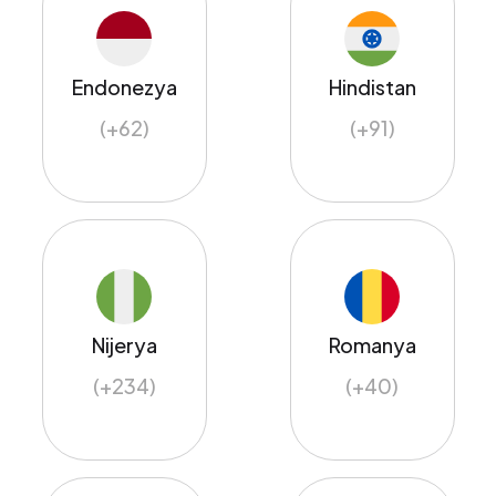
Endonezya
Hindistan
(+62)
(+91)
Nijerya
Romanya
(+234)
(+40)