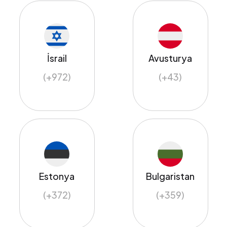
İsrail
Avusturya
(+972)
(+43)
Estonya
Bulgaristan
(+372)
(+359)