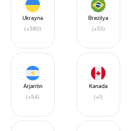
Ukrayna
Brezilya
(+380)
(+55)
Arjantin
Kanada
(+54)
(+1)