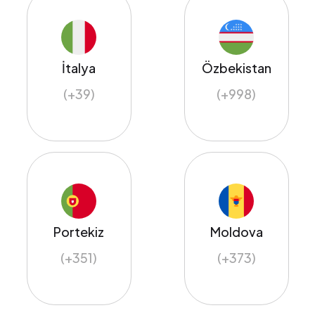
İtalya
Özbekistan
(+39)
(+998)
Portekiz
Moldova
(+351)
(+373)