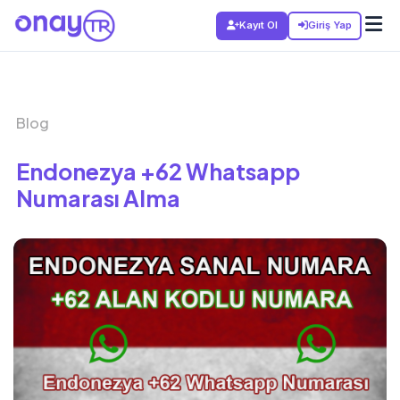
Kayıt Ol
Giriş Yap
Blog
Endonezya +62 Whatsapp
Numarası Alma