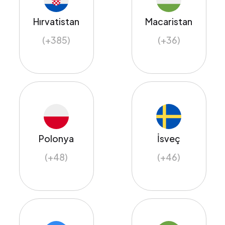
Hırvatistan
Macaristan
(+385)
(+36)
Polonya
İsveç
(+48)
(+46)