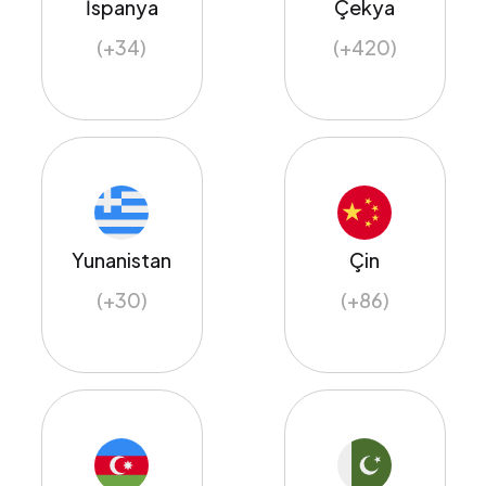
İspanya
Çekya
(+34)
(+420)
Yunanistan
Çin
(+30)
(+86)