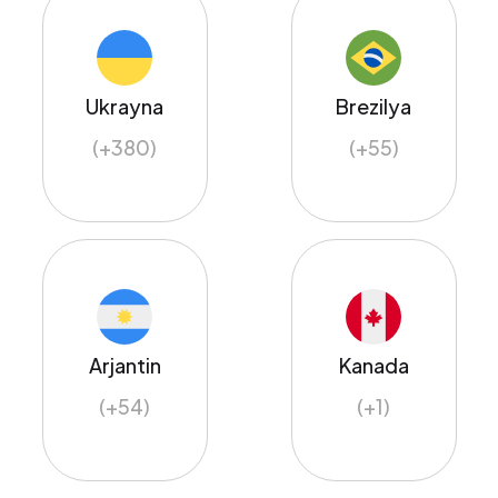
Ukrayna
Brezilya
(+380)
(+55)
Arjantin
Kanada
(+54)
(+1)