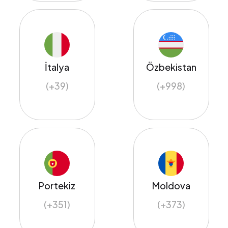
İtalya
Özbekistan
(+39)
(+998)
Portekiz
Moldova
(+351)
(+373)