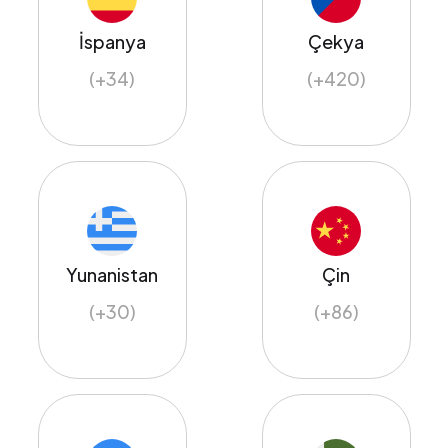
İspanya
Çekya
(+34)
(+420)
Yunanistan
Çin
(+30)
(+86)