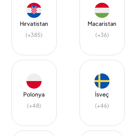
Hırvatistan
Macaristan
(+385)
(+36)
Polonya
İsveç
(+48)
(+46)