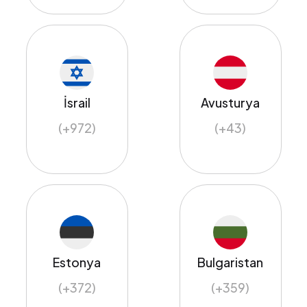
İsrail
Avusturya
(+972)
(+43)
Estonya
Bulgaristan
(+372)
(+359)