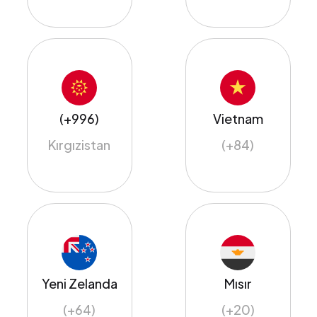
(+996)
Vietnam
Kırgızistan
(+84)
Yeni Zelanda
Mısır
(+64)
(+20)