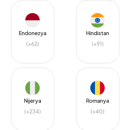
Endonezya
Hindistan
(+62)
(+91)
Nijerya
Romanya
(+234)
(+40)