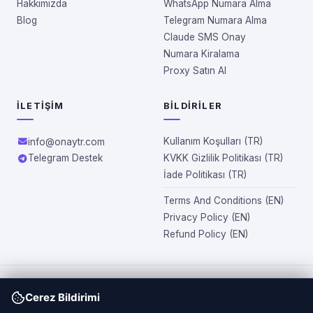
Hakkımızda
WhatsApp Numara Alma
Blog
Telegram Numara Alma
Claude SMS Onay
Numara Kiralama
Proxy Satın Al
İLETIŞIM
BILDIRILER
Kullanım Koşulları (TR)
info@onaytr.com
Telegram Destek
KVKK Gizlilik Politikası (TR)
İade Politikası (TR)
Terms And Conditions (EN)
Privacy Policy (EN)
Refund Policy (EN)
OnayTR.com üzerinden sunulan numaralar tamamen sanaldır ve
Cerez Bildirimi
fiziksel olarak teslim edilmez. Site kapsamında sağlanan